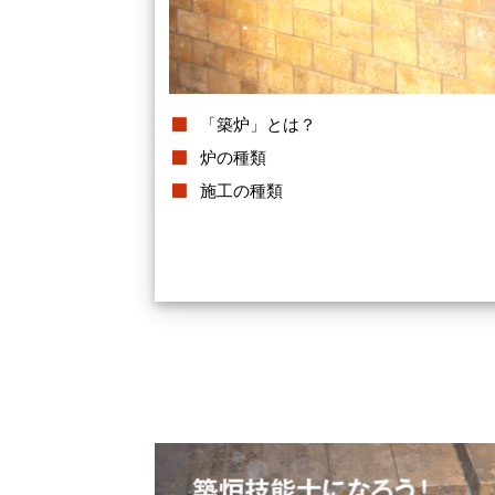
「築炉」とは？
炉の種類
施工の種類